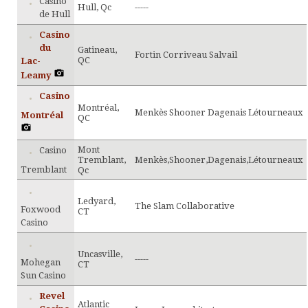
·
Casino
Hull, Qc
-----
de Hull
Sa
L
É
·
Casino
d
M
D
du
Gatineau,
Fortin Corriveau Salvail
QC
Lac-
s
S
O
Leamy
&
d
·
Casino
M
Montréal,
Menkès Shooner Dagenais Létourneaux
Montréal
QC
Pa
·
Mont
d
Casino
Tremblant,
Menkès,Shooner,Dagenais,Létourneaux
Tremblant
Qc
ju
·
&
Ledyard,
The Slam Collaborative
Foxwood
CT
Éd
Casino
à
·
Uncasville,
-----
b
Mohegan
CT
Sun Casino
C
·
Revel
ho
Atlantic