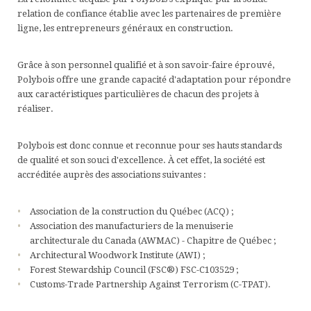
relation de confiance établie avec les partenaires de première
Sa
L
É
ligne, les entrepreneurs généraux en construction.
d
M
D
s
S
O
Grâce à son personnel qualifié et à son savoir-faire éprouvé,
Polybois offre une grande capacité d'adaptation pour répondre
&
d
aux caractéristiques particulières de chacun des projets à
M
réaliser.
Pa
Polybois est donc connue et reconnue pour ses hauts standards
d
de qualité et son souci d'excellence. À cet effet, la société est
ju
accréditée auprès des associations suivantes :
&
Association de la construction du Québec (ACQ) ;
Éd
Association des manufacturiers de la menuiserie
à
architecturale du Canada (AWMAC) - Chapitre de Québec ;
Architectural Woodwork Institute (AWI) ;
b
Forest Stewardship Council (FSC®) FSC-C103529 ;
Customs-Trade Partnership Against Terrorism (C-TPAT).
C
ho