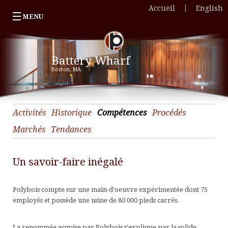
Accueil
English
MENU
Entreprise
«
Battery Wharf
Réalisations
E
«
Boston, MA
Projets vedettes
Ac
R
«
Nouvelles
H
C
P
Coordonnées
C
et
v
«
Activités
Historique
Compétences
Procédés
P
U
T
C
Marchés
Tendances
M
C
O
C
Un savoir-faire inégalé
T
H
H
P
et
H
r
Polybois compte sur une main-d'oeuvre expérimentée dont 75
C
L
E
«
employés et possède une usine de 80 000 pieds carrés.
d
d
d
E
c
Q
d
La renommée acquise par Polybois s'explique par la solide